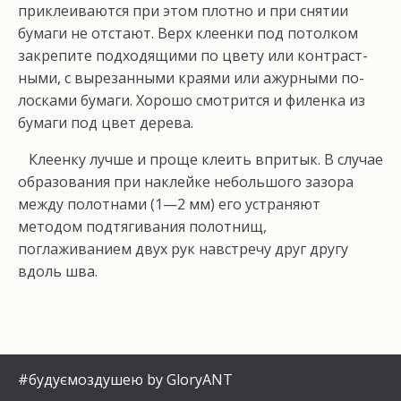
приклеиваются при этом плотно и при снятии
бумаги не отстают. Верх клеенки под потол­ком
закрепите подходящими по цвету или контраст­
ными, с вырезанными краями или ажурными по­
лосками бумаги. Хорошо смотрится и филенка из
бу­маги под цвет дерева.
Клеенку лучше и проще клеить впритык. В случае
образования при наклейке небольшого зазора
между полотнами (1—2 мм) его устраняют
методом подтя­гивания полотнищ,
поглаживанием двух рук навстре­чу друг другу
вдоль шва.
#будуємоздушею by GloryANT