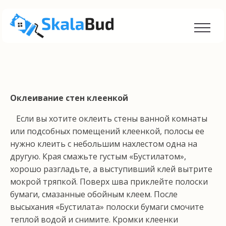
Оклеивание стен клеенкой
Если вы хотите оклеить стены ванной комнаты
или подсобных помещений клеенкой, полосы ее
нуж­но клеить с небольшим нахлестом одна на
другую. Края смажьте густым «Бустилатом»,
хорошо разгладь­те, а выступивший клей вытрите
мокрой тряпкой. Поверх шва приклейте полоски
бумаги, смазанные обойным клеем. После
высыхания «Бустилата» по­лоски бумаги смочите
теплой водой и снимите. Кром­ки клеенки