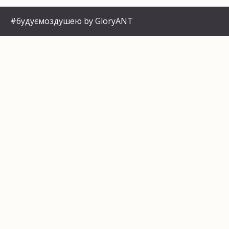
#будуємоздушею by GloryANT