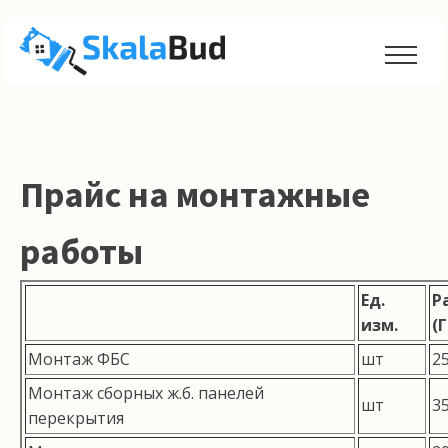
Прайс на монтажные
работы
Ед.
Р
изм.
(Г
Монтаж ФБС
шт
2
Монтаж сборных ж.б. панелей
шт
3
перекрытия