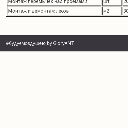
Монтаж перемычек над проемами
шт
2
Монтаж и демонтаж лесов
м2
3
#будуємоздушею by GloryANT