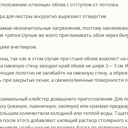
сположении «стенных» обоев с отступом от потолка.
ра для люстры аккуратно вырезают отверстие.
амые незначительные загрязнения, поэтому наклеи­ваю
е тряпки (лучше же всего приглаживать обои через белу
даже вчетвером.
, так как в этом случае при стыке обоев внах­лест на
а смежную стену заходил край обоев не шире 2— 3 см.
ующее полотно не загибайте на смежную стену, а обреж
ь при закрытых окнах, а свежеоклеенные поверх­ности о
хмальный клейстер домашнего приготовления. Для получ
 Муку (ржаную, пшеничную, овсяную) или крахмал предва
ольшим количеством холодной или теплой воды. Тщател
после этого добавляют кипящий раствор сто­лярного кле
ешивая, чтобы она не подгорела. Когда по поверхности 