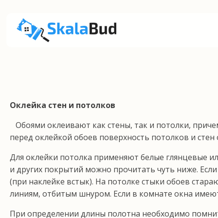
Оклейка стен и потолков
Обоями оклеивают как стены, так и потолки, при­чем
перед оклейкой обоев поверхность потолков и стен 
Для оклейки потолка применяют белые глянце­вые или
и других покрытий можно прочитать чуть ниже. Если 
(при наклейке встык). На потол­ке стыки обоев ста
линиям, отбитым шнуром. Если в комнате окна имеют
При определении длины полотна необходимо по­мнить