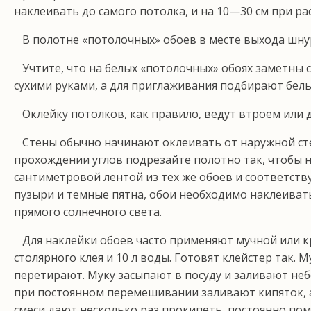
наклеивать до самого потолка, и на 10—30 см при ра
В полотне «потолочных» обоев в месте выхода шну­
Учтите, что на белых «потолочных» обоях заметны с
сухими руками, а для приглаживания подбирают бе­лы
Оклейку потолков, как правило, ведут втроем или 
Стены обычно начинают оклеивать от наружной стены
прохождении углов подрезайте полотно так, чтобы н
сантиметровой лентой из тех же обоев и соответ­ств
пузыри и темные пятна, обои необходимо накле­иват
прямого солнечного света.
Для наклейки обоев часто применяют мучной или кра
столярного клея и 10 л воды. Готовят клейстер так.
перетирают. Муку засыпают в посуду и заливают неб
при постоянном перемешивании заливают кипя­ток, а 
смеси дают несколько раз прокипеть, постоянно пом