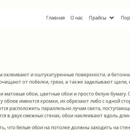
Главная
О нас
Прайсы
Пор
 оклеивают и оштукатуренные поверхности, и бе­тонные
очищают от побелки, грязи, а также заделывают щели,
 матовые обои, цветные обои и просто бе­лую бумагу. 
у обоев имеются кромки, их обреза­ют либо с одной стор
раются расположить параллельно лучам света, поступающ
ся в двух смежных сте­нах, обои наклеивают вдоль длин
, что белые обои на потолке должны заходить на стены