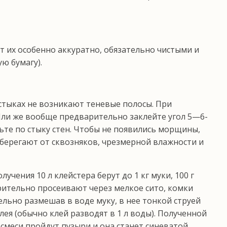
т их особенно аккуратно, обязательно чистыми и
ю бумагу).
 стыках не возникают теневые полосы. При
 Или же вообще предварительно заклейте угол 5—6-
ьте по стыку стен. Чтобы не появились морщи­ны,
берегают от сквозняков, чрезмерной влажно­сти и
ения 10 л клейстера берут до 1 кг муки, 100 г
рительно просеивают через мелкое сито, ком­ки
ьно размешав в воде муку, в нее тонкой стру­ей
я (обычно клей разводят в 1 л воды). По­лученной
смеси пройдут пузыри и она станет синеватой,