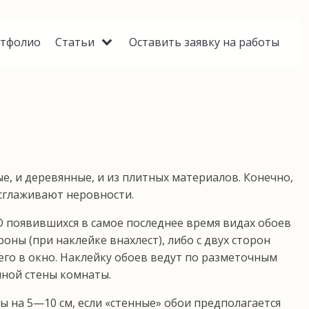
тфолио
Статьи
Оставить заявку на работы
, и деревянные, и из плитных материалов. Ко­нечно,
 сглаживают неровности.
О появившихся в самое последнее вре­мя видах обоев
оны (при наклейке внахлест), либо с двух сторон
его в окно. Наклейку обоев ведут по разметочным
ной стены ком­наты.
 на 5—10 см, если «стенные» обои предпо­лагается