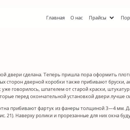
Главная
О нас
Прайсы
Пор
ой двери сделана. Теперь пришла пора оформить плот­
вых сторон дверной коробки также прибивают брус­ки, а
же говорилось, шпателем от старой краски, шту­катурки и
которые перед окончательной установкой двери лучше 
тна прибивают фартук из фанеры толщиной 3—4 мм. Дл
ис. 21). Наверху ролики и прорезанные для них окна бу