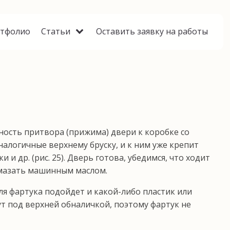
тфолио
Статьи
Оставить заявку на работы
ность притвора (прижима) двери к коробке со
налогичные верхнему бруску, и к ним уже кре­пит
 др. (рис. 25). Дверь готова, убедимся, что хо­дит
смазать машинным маслом.
я фартука подойдет и какой-либо пластик или
дут под верхней обналичкой, поэтому фартук не