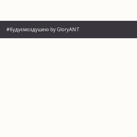
#будуємоздушею by GloryANT