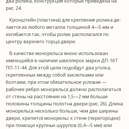
два ролика, конст­рукция которых приведена на
рис. 24.
Кронштейн (пластина) для крепления ролика де­
лается из любого металла толщиной 4—5 мм и
изгиба­ется так, чтобы ролик располагался по
центру верх­него торца двери.
В качестве монорельса мною использован
имею­щийся в наличии швеллерок марки ДП-16Т
ПП-11-44. Для этой цели подойдут два уголка,
скрепленных между собой заклепками или
болтами, при этом обяза­тельное условие —
рабочее ребро монорельса должно располагаться
от стены на расстоянии на 1,5—2 мм больше
половины толщи­ны полотна двери (рис. 26). Длина
монорельса не­сколько больше, чем две ширины
двери, крепится монорельс к стене (перего­родке)
при помощи круп­ных шурупов (0,4—5 мм) или