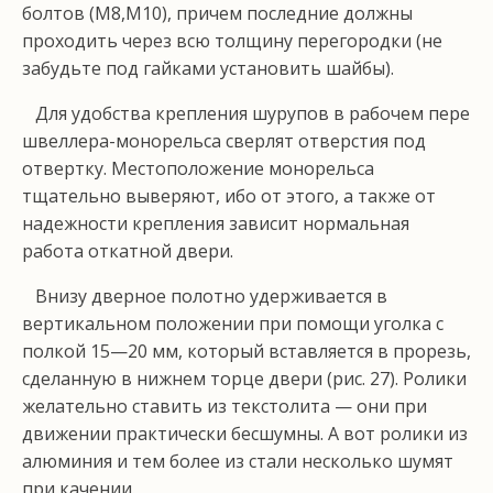
болтов (М8,М10), причем последние должны
проходить через всю тол­щину перегородки (не
за­будьте под гайками устано­вить шайбы).
Для удобства крепления шурупов в рабочем пере
швеллера-монорельса свер­лят отверстия под
отвертку. Местоположение монорельса
тщательно выверя­ют, ибо от этого, а также от
надежности крепления зависит нормальная
работа откатной двери.
Внизу дверное полотно удерживается в
вертикаль­ном положении при помощи уголка с
полкой 15—20 мм, который вставляется в прорезь,
сделанную в ниж­нем торце двери (рис. 27). Ролики
желательно ставить из текстолита — они при
движении практически бес­шумны. А вот ролики из
алюминия и тем более из стали несколько шумят
при качении.